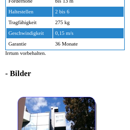
Förderhöhe
bis 13 m
Haltestellen
2 bis 6
Tragfähigkeit
275 kg
Geschwindigkeit
0,15 m/s
Garantie
36 Monate
Irrtum vorbehalten.
-
Bilder