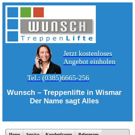
Jetzt kostenloses
Angebot einholen
Tel.:
(0385)6665-256
Wunsch – Treppenlifte
in Wismar
Der Name sagt Alles
Home
Service
Kundenfragen
Referenzen