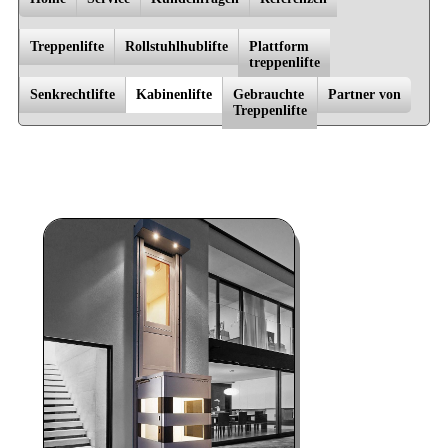
Treppenlifte
Rollstuhlhublifte
Platt­form
trep­penlif­te
Senkrechtlifte
Kabinenlifte
Gebrauchte
Partner von
Trep­pen­lif­te
Bad Doberan, Dannenberg, Dömitz, Falkensee, Greifswald, Grevesmühlen, Güstrow, Hagenow, Hamburg,
Kühlungsborn, Laage, Ludwigslust, Lübeck, Lüneburg, Meyenburg, Nauen, Oranienburg, Parchim, Perleberg, Plau am
See, Potsdam, Pritzwalk, Rostock, Schwerin, Sternberg, Stralsund, Waren/­Müritz, Warnemünde, Wismar, Wittstock/­
Dosse, Zarrentin